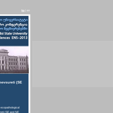
ka
| en
hevsureti (SE
 ecopathological
ureti (SE and NE