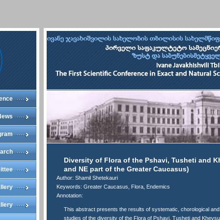
ence
News
gram
arch
Diversity of Flora of the Pshavi, Tusheti and K
and NE part of the Greater Caucasus)
ittee
Author: Shamil Shetekauri
llery
Keywords: Greater Caucasus, Flora, Endemics
Annotation:
llery
This abstract presents the results of systematic, chorological and
studies of the diversity of the Flora of Pshavi, Tusheti and Khevs