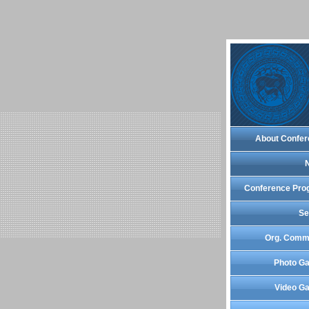
About Confer
Conference Pro
Se
Org. Comm
Photo Ga
Video Ga